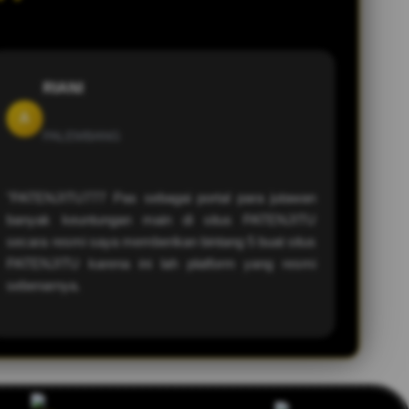
RIANI
A
PALEMBANG
"PATENJITU777 Pas sebagai portal para jutawan
banyak keuntungan main di situs PATENJITU
secara resmi saya memberikan bintang 5 buat situs
PATENJITU karena ini lah platform yang resmi
sebenarnya.