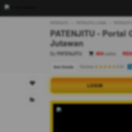
PATENJITU
PATENJITU LOGIN
PATENJITU
PATENJITU - Portal
Jutawan
By
PATENJITU
404
sales
REK
5.00
Reviews
5.00
Item Details
10
stars
LOGIN