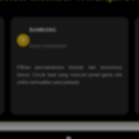
BAMBANG
N
NUSA TENGGARA
Pilihan permainannya banyak dan prosesnya
lancar. Cocok buat yang mencari portal game slot
online berkualitas para jutawan.