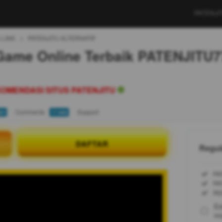
PATENJI
 LINK
PATENJITU ALTERNATIF
 Game Online Terbaik PATENJITU7
OMENDASI SITUS PATENJITU
Comments
Support
01
17.945
DAFTAR
Regul
Regu
Inc
PA
Inc
PATE
PA
Inc
RE
PATE
perm
Ex
GAME
mo