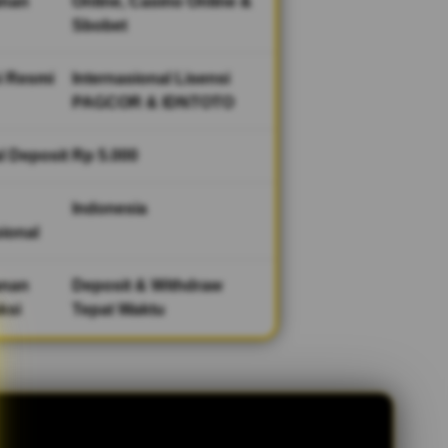
inan
Online, Casino Online &
Sbobet
i Resmi
Internasional Lisensi
PAGCOR & IDNTOTO
l Deposit
Rp 5.000
Indonesia
ional
nan
Deposit & Withdraw
ksi
Tepat Waktu