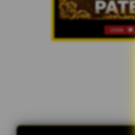
LOGIN