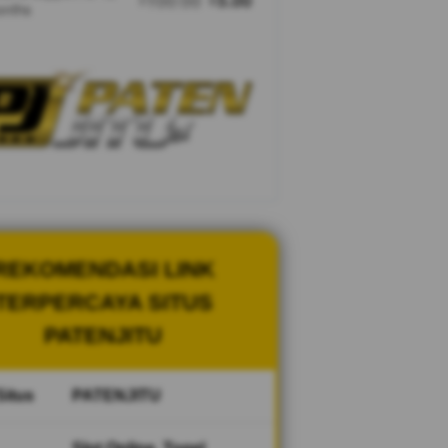
100.00
5.00
S, & SPORT pusat tempat para
nths
wan bermain online resmi.
REKOMENDASI LINK
TERPERCAYA SITUS
PATENJITU
itus
PATENJITU