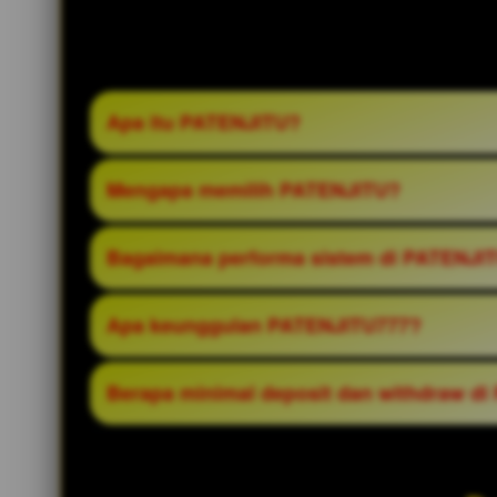
Apa itu PATENJITU?
PATENJITU adalah portal game online terbai
Mengapa memilih PATENJITU?
nyaman sebagai pusat para jutawan.
PATENJITU menawarkan pengalaman bermain 
Bagaimana performa sistem di PATENJI
koleksi permainan yang lengkap.
Platform didukung sistem yang stabil sehi
Apa keunggulan PATENJITU777?
sofware terbaru mendapatkan kelebihan aks
PATENJITU777 dikenal sebagai portal game 
Berapa minimal deposit dan withdraw d
sansasi bermain nyaman PATENJITU777 adalah 
Minimal deposit untuk situs PATENJITU adala
yang cepat sehingga dana transaksi di proses