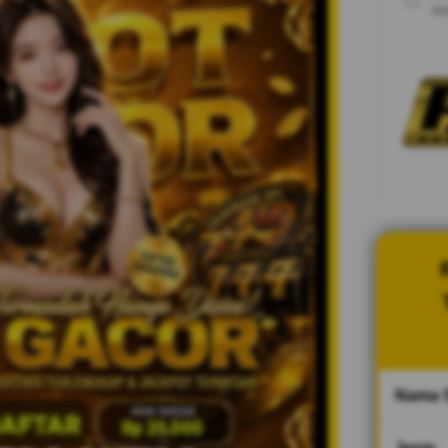
GAME
mo
juta
V
i
e
w
l
i
c
e
n
s
e
d
e
t
a
i
Nama S
l
s