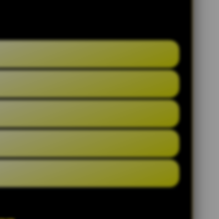
GEL ONLINE, SLOT, LIVE GAME, dan SPORT yang
pilan responsif, layanan profesional, dan
main tanpa kendala di tambah dengan update
rbaru setiap pengguna yang ingin merasakan
dalah 25.000 rupiah yang di dukung transaksi