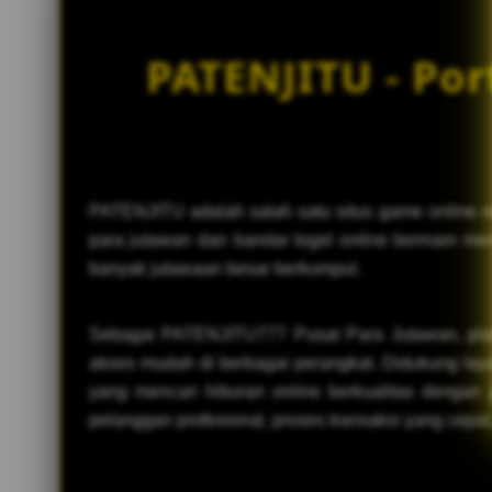
PATENJITU - Po
PATENJITU adalah salah satu situs game online r
para jutawan dan bandar togel online bermain men
banyak jutawaan besar berkumpul.
Sebagai PATENJITU777 Pusat Para Jutawan, platfo
akses mudah di berbagai perangkat. Didukung laya
yang mencari hiburan online berkualitas denga
pelanggan profesional, proses transaksi yang cepa