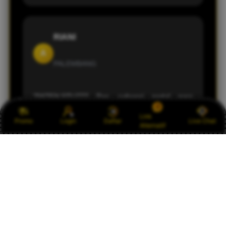
RIANI
A
PALEMBANG
"PATENJITU777 Pas sebagai portal para
jutawan banyak keuntungan main di situs
Link
PATENJITU secara resmi saya memberikan
Promo
Login
Daftar
Live Chat
Alternatif
bintang 5 buat situs PATENJITU karena ini lah
platform yang resmi sebenarnya.