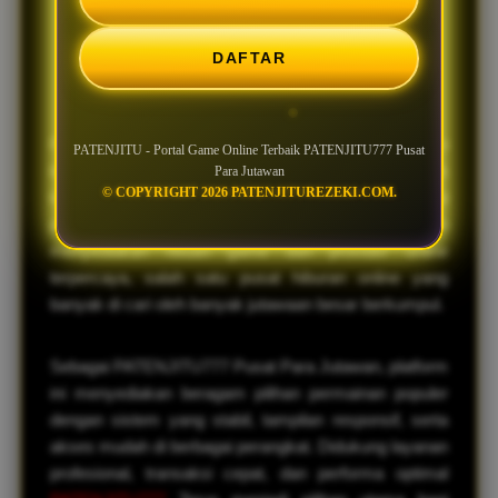
Pusat Para
Jutawan
DAFTAR
PATENJITU adalah salah satu situs game online resmi
PATENJITU - Portal Game Online Terbaik PATENJITU777 Pusat
terpercaya,
PATENJITU
juga merupakan portal masuk
Para Jutawan
© COPYRIGHT 2026 PATENJITUREZEKI.COM.
ke link resmi situs slot PATENJITU777 menjadi pusat
para jutawan dan bandar togel online bermain
menyediakan ribuan game dan provider online
terpercaya, salah satu pusat hiburan online yang
banyak di cari oleh banyak jutawaan besar berkumpul.
Sebagai PATENJITU777 Pusat Para Jutawan, platform
ini menyediakan beragam pilihan permainan populer
dengan sistem yang stabil, tampilan responsif, serta
akses mudah di berbagai perangkat. Didukung layanan
profesional, transaksi cepat, dan performa optimal