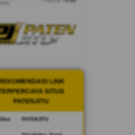
100.00
5.00
S, & SPORT pusat tempat para
nths
wan bermain online resmi.
REKOMENDASI LINK
TERPERCAYA SITUS
PATENJITU
itus
PATENJITU