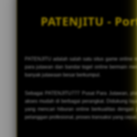
PATENJITU - Po
PATENJITU adalah salah satu situs game online r
para jutawan dan bandar togel online bermain men
banyak jutawaan besar berkumpul.
Sebagai PATENJITU777 Pusat Para Jutawan, platfo
akses mudah di berbagai perangkat. Didukung laya
yang mencari hiburan online berkualitas denga
pelanggan profesional, proses transaksi yang cepa