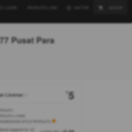
TU LOGIN
PATENJITU LINK
DAFTAR
MASUK
77 Pusat Para
5
$
ar License
88
lar License
$
SELECTED
luded:
TENJITU
luded:
NJITU adalah portal game online terbaik
TENJITU LOGIN
luded:
KOMENDASI SITUS PATENJITU
NJITU777 yang menghadirkan beragam
ainan TOGEL ONLINE, SLOT777, LIVE
tend support to 12
$
$