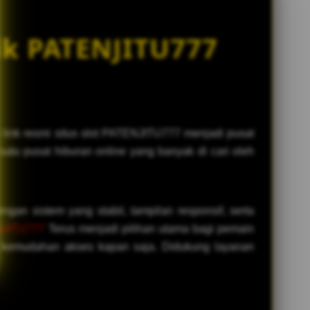
ik PATENJITU777
link resmi situs slot PATENJITU777 menjadi pusat
atu pusat hiburan online yang banyak di cari oleh
an sistem yang stabil, tampilan responsif, serta
JITU777
Terus menjadi pilihan utama bagi pemain
kemudahan akses kapan saja. Didukung layanan