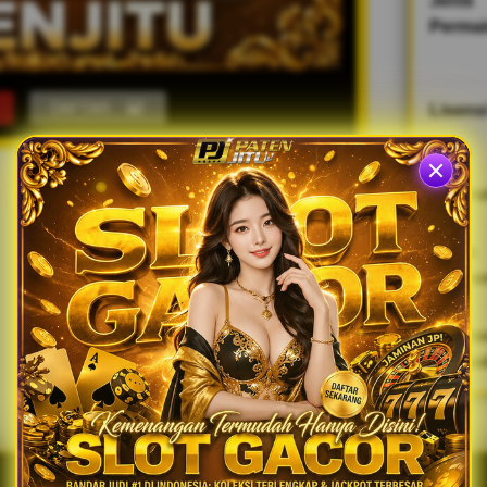
Jenis
Perma
DAFTAR
Lisens
Minima
Basis
Operas
Keama
Transa