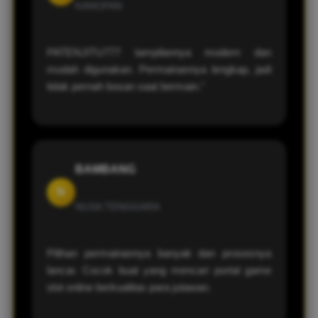
KANOPAN
PATENJITU777 tampilannya modern dan
mudah digunakan. Permainannya lengkap, jadi
tidak pernah bosan saat bermain."
BAMBANG
N
NUSA TENGGARA
Pilihan permainannya banyak dan prosesnya
lancar. Cocok buat yang mencari portal game
slot online berkualitas para jutawan.