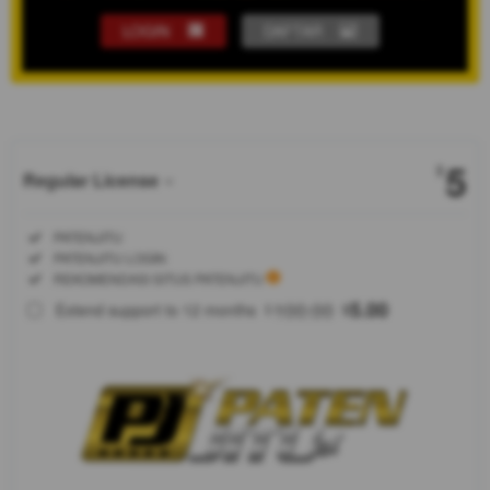
LOGIN
DAFTAR
Show More
5
$
Regular License
Regular
Included:
PATENJITU
License
Included:
PATENJITU LOGIN
SELECTED
Included:
REKOMENDASI SITUS PATENJITU
88
$
100.00
5.00
Extend support to 12 months
$
$
PATENJITU
adalah portal
game online
terbaik
PATENJITU777
yang
menghadirkan
beragam