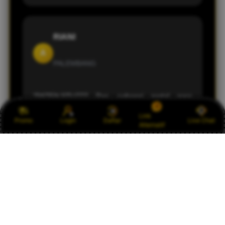
RIANI
A
PALEMBANG
"PATENJITU777 Pas sebagai portal para
jutawan banyak keuntungan main di situs
Link
PATENJITU secara resmi saya memberikan
Promo
Login
Daftar
Live Chat
Alternatif
bintang 5 buat situs PATENJITU karena ini lah
platform yang resmi sebenarnya.