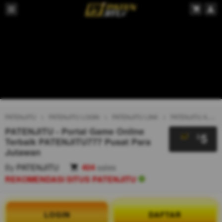
PATENJITU
PATENJITU LOGIN
PATENJITU LINK
PATENJITU ALTERNATIF
PATENJITU - Portal Game Online
5
$
Terbaik PATENJITU777 Pusat Para
Jutawan
By
PATENJITU
404
sales
REKOMENDASI SITUS PATENJITU
LOGIN
DAFTAR