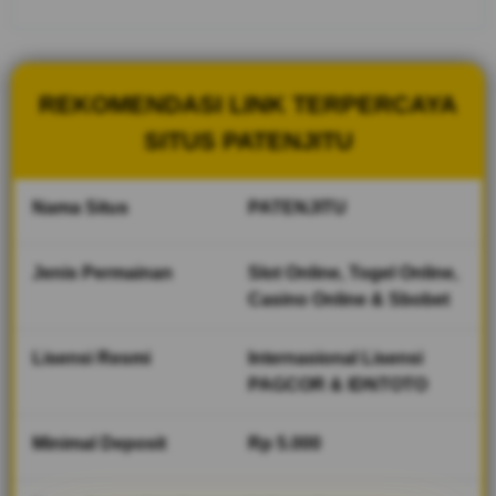
permainan
TOGEL
ONLINE,
SLOT777, LIVE
REKOMENDASI LINK TERPERCAYA
GAMES, &
SPORT pusat
SITUS PATENJITU
tempat para
jutawan
bermain online
Nama Situs
PATENJITU
resmi.
Jenis Permainan
Slot Online, Togel Online,
V
Casino Online & Sbobet
i
e
w
Lisensi Resmi
Internasional Lisensi
l
PAGCOR & IDNTOTO
i
c
e
Minimal Deposit
Rp 5.000
n
s