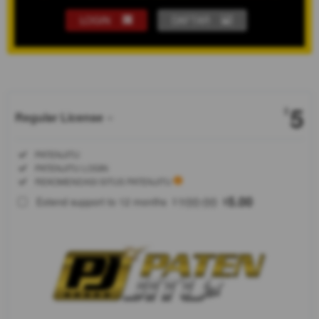
LOGIN
DAFTAR
Show More
5
$
Regular License
Regular
Included:
PATENJITU
License
Included:
PATENJITU LOGIN
SELECTED
Included:
REKOMENDASI SITUS PATENJITU
88
$
100.00
5.00
Extend support to 12 months
$
$
PATENJITU
adalah portal
game online
terbaik
PATENJITU777
yang
menghadirkan
beragam