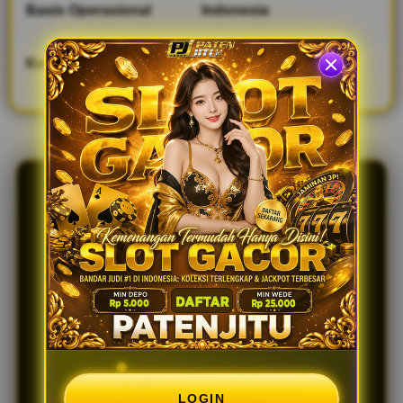
Basis Operasional
Indonesia
e
d
e
Keamanan Transaksi
Deposit & Withdraw
t
Tepat Waktu
a
i
l
s
PATENJITU -
Portal Game
Online Terbaik
PATENJITU777
LOGIN