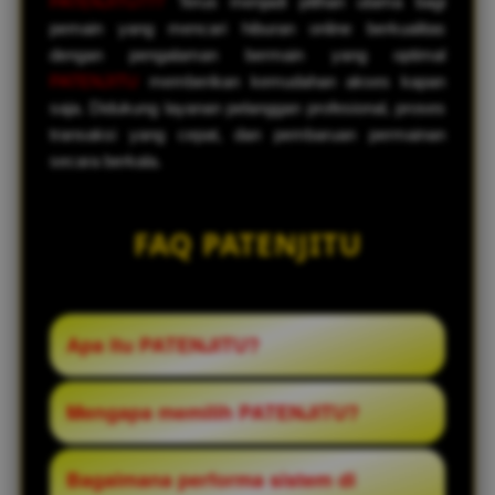
PATENJITU777
Terus menjadi pilihan utama bagi
pemain yang mencari hiburan online berkualitas
dengan pengalaman bermain yang optimal
PATENJITU
memberikan kemudahan akses kapan
saja. Didukung layanan pelanggan profesional, proses
transaksi yang cepat, dan pembaruan permainan
secara berkala.
FAQ PATENJITU
Apa itu PATENJITU?
PATENJITU adalah portal game online
Mengapa memilih PATENJITU?
terbaik PATENJITU777 yang menghadirkan
beragam permainan TOGEL ONLINE, SLOT,
PATENJITU menawarkan pengalaman
Bagaimana performa sistem di
LIVE GAME, dan SPORT yang nyaman
bermain yang nyaman dengan game para