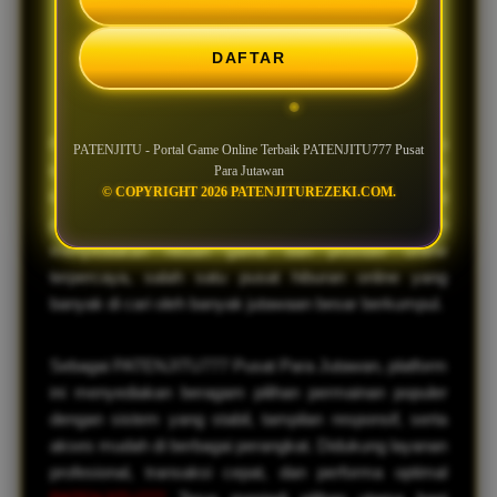
Pusat Para
Jutawan
DAFTAR
PATENJITU adalah salah satu situs game online resmi
PATENJITU - Portal Game Online Terbaik PATENJITU777 Pusat
terpercaya,
PATENJITU
juga merupakan portal masuk
Para Jutawan
© COPYRIGHT 2026 PATENJITUREZEKI.COM.
ke link resmi situs slot PATENJITU777 menjadi pusat
para jutawan dan bandar togel online bermain
menyediakan ribuan game dan provider online
terpercaya, salah satu pusat hiburan online yang
banyak di cari oleh banyak jutawaan besar berkumpul.
Sebagai PATENJITU777 Pusat Para Jutawan, platform
ini menyediakan beragam pilihan permainan populer
dengan sistem yang stabil, tampilan responsif, serta
akses mudah di berbagai perangkat. Didukung layanan
profesional, transaksi cepat, dan performa optimal