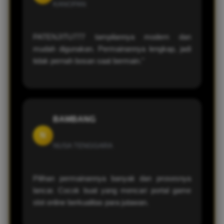
KANOPAN
PATENJITU777 tampilannya modern dan
mudah digunakan. Permainannya lengkap, jadi
tidak pernah bosan saat bermain."
BAMBANG
N
NUSA TENGGARA
Pilihan permainannya banyak dan prosesnya
lancar. Cocok buat yang mencari portal game
slot online berkualitas para jutawan.