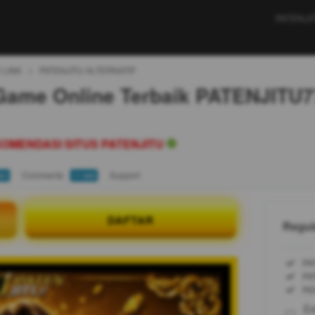
PATENJI
 LINK
PATENJITU ALTERNATIF
 Game Online Terbaik PATENJITU7
OMENDASI SITUS PATENJITU
Comments
Support
01
17.945
DAFTAR
Regul
Regu
Inc
PA
Inc
PATE
PA
Inc
RE
PATE
perm
Ex