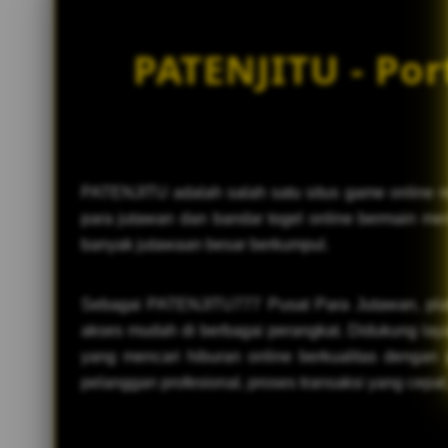
PATENJITU - Po
PATENJITU adalah salah satu situs game online r
para jutawan dan bandar togel online bermain men
banyak jutawaan besar berkumpul.
Sebagai PATENJITU777 Pusat Para Jutawan, platfo
akses mudah di berbagai perangkat. Didukung laya
yang mencari hiburan online berkualitas denga
pelanggan profesional, proses transaksi yang cepa