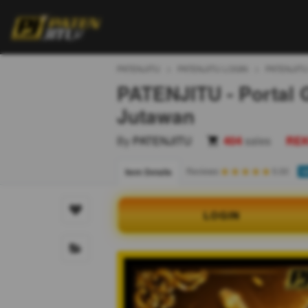
PATENJITU
PATENJITU LOGIN
PATENJITU
PATENJITU - Portal
Jutawan
By
PATENJITU
404
sales
REK
5.00
Reviews
5.00
Item Details
10
stars
LOGIN