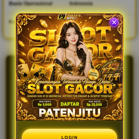
Basis Operasional
Indonesia
e
d
e
Keamanan Transaksi
Deposit & Withdraw
t
Tepat Waktu
a
i
l
s
PATENJITU -
Portal Game
Online Terbaik
PATENJITU777
LOGIN