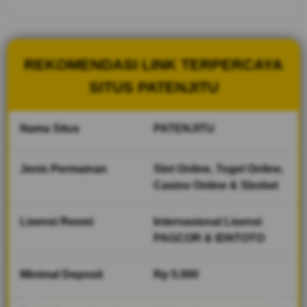
permainan
TOGEL
ONLINE,
SLOT777, LIVE
REKOMENDASI LINK TERPERCAYA
GAMES, &
SPORT pusat
SITUS PATENJITU
tempat para
jutawan
bermain online
Nama Situs
PATENJITU
resmi.
Jenis Permainan
Slot Online, Togel Online,
V
Casino Online & Sbobet
i
e
w
Lisensi Resmi
Internasional Lisensi
l
PAGCOR & IDNTOTO
i
c
e
Minimal Deposit
Rp 5.000
n
s